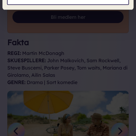
kinoer
og koster kun kr 179 pr. år.
Loading...
Bli medlem her
Fakta
REGI:
Martin McDonagh
SKUESPILLERE:
John Malkovich, Sam Rockwell,
Steve Buscemi, Parker Posey, Tom waits, Mariana di
Girolamo, Ailín Salas
GENRE:
Drama | Sort komedie
Previous
Next