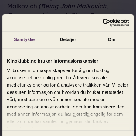
Malkovich (
Being John Malkovich,
Dangerous Liaisons
), Steve Buscemi
(
Fargo, Boardwalk Empire
), og Parker
Posey (
The White Lotus
) leverer et
Samtykke
Detaljer
Om
ensemble som passer perfekt til
McDonaghs særegne blanding av
spenning, humor, varme og sylskarp
Kinoklubb.no bruker informasjonskapsler
dialog.
Vi bruker informasjonskapsler for å gi innhold og
annonser et personlig preg, for å levere sosiale
mediefunksjoner og for å analysere trafikken vår. Vi deler
Wild Horse Nine
er en perle av en film
dessuten informasjon om hvordan du bruker nettstedet
som vi virkelig anbefaler deg å se på
vårt, med partnerne våre innen sosiale medier,
det store lerretet!
annonsering og analysearbeid, som kan kombinere den
med annen informasjon du har gjort tilgjengelig for dem,
eller som de har samlet inn gjennom din bruk av
tjenestene deres.