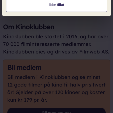
spesialvisninger, ekstravisninger etc.
Ikke tillat
Om Kinoklubben
Kinoklubben ble startet i 2016, og har over
70 000 filminteresserte medlemmer.
Kinoklubben eies og drives av Filmweb AS.
Bli medlem
Bli medlem i Kinoklubben og se minst
12 gode filmer på kino til halv pris hvert
år! Gjelder på
over 120 kinoer
og koster
kun kr 179 pr. år.
Loading...
Bli medlem her