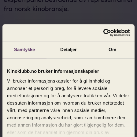
fra norsk kinobransje.
Slik fungerer medlemskapet
Samtykke
Detaljer
Om
Filmene ser du på vanlige forestillinger på
din lokale kino, og du bruker din
personlige medlemskode når du kjøper
Kinoklubb.no bruker informasjonskapsler
kinobillett til halv pris. Billetten kjøper du
Vi bruker informasjonskapsler for å gi innhold og
annonser et personlig preg, for å levere sosiale
på Filmweb eller på kinoens nettside.
mediefunksjoner og for å analysere trafikken vår. Vi deler
Underveis i kjøpet taster du inn
dessuten informasjon om hvordan du bruker nettstedet
medlemskoden din, og dermed trekkes 50
vårt, med partnerne våre innen sosiale medier,
% av ordinær pris automatisk fra. Du kan
annonsering og analysearbeid, som kan kombinere den
med annen informasjon du har gjort tilgjengelig for dem,
også kjøpe billett til halv pris ved å oppgi
eller som de har samlet inn gjennom din bruk av
medlemskoden din eller vise QR-koden i