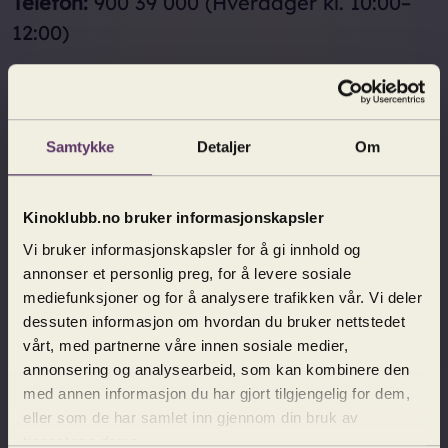
Telefon:
900 39 000 (Hverdager kl. 10:00–
12:00)
Adresse:
Filmweb AS
Samtykke
Detaljer
Om
Filmweb Kinoklubb
Nedre gate 7
0551 Oslo
Kinoklubb.no bruker informasjonskapsler
Vi bruker informasjonskapsler for å gi innhold og
Organisasjonsnummer: 979166583
annonser et personlig preg, for å levere sosiale
mediefunksjoner og for å analysere trafikken vår. Vi deler
dessuten informasjon om hvordan du bruker nettstedet
Bli medlem
vårt, med partnerne våre innen sosiale medier,
annonsering og analysearbeid, som kan kombinere den
Bli medlem i Kinoklubben og se minst
med annen informasjon du har gjort tilgjengelig for dem,
12 gode filmer på kino til halv pris hvert
eller som de har samlet inn gjennom din bruk av
år! Gjelder på
over 120 kinoer
og koster
tjenestene deres.