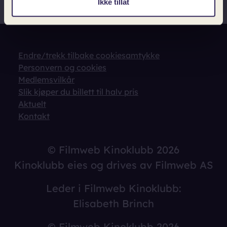
Ikke tillat
Endre/trekk tilbake cookiesamtykke
Personvern og cookies
Medlemsvilkår
Slik kjøper du billett til halv pris
Aktuelt
Kontakt
© Filmweb Kinoklubb 2026
Kinoklubb eies og drives av Filmweb AS
Leder i Filmweb Kinoklubb:
Elisabeth Brinch
© Filmweb Kinoklubb 2026