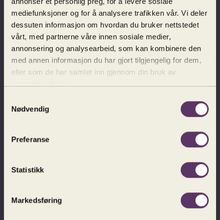
annonser et personlig preg, for å levere sosiale
mediefunksjoner og for å analysere trafikken vår. Vi deler
Jeg forsøker å logge inn underveis i
dessuten informasjon om hvordan du bruker nettstedet
billettkjøpet, men det går ikke. Hvorfor det?
vårt, med partnerne våre innen sosiale medier,
annonsering og analysearbeid, som kan kombinere den
med annen informasjon du har gjort tilgjengelig for dem,
Jeg måtte avbestille billetten min, og nå er
eller som de har samlet inn gjennom din bruk av
medlemskoden brukt på filmen jeg vil se. Hva
gjør jeg?
tjenestene deres.
Samtykkevalg
Nødvendig
Kan jeg bruke medlemskoden min sammen
med pensjonistrabatt eller andre
rabattordninger?
Preferanse
Statistikk
Jeg har byttet e-postadresse eller fått nytt
betalingskort, hvordan oppdaterer jeg min
informasjon?
Markedsføring