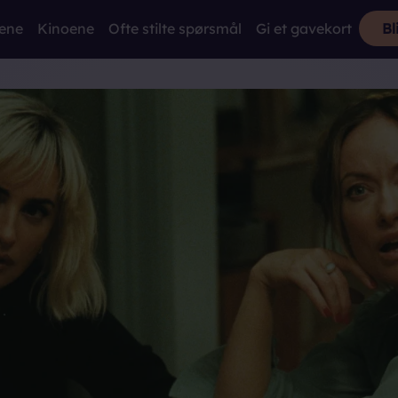
mene
Kinoene
Ofte stilte spørsmål
Gi et gavekort
Bl