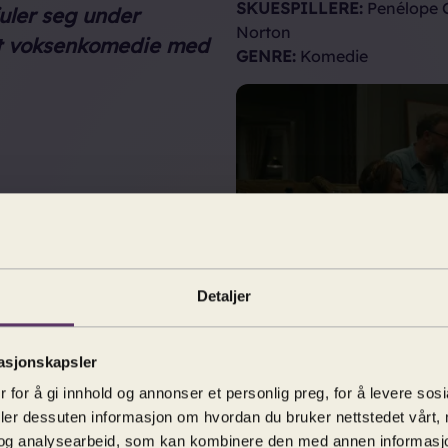
SKUESPILLERE:
Penélope C
juler seg under
Norton
art voksenkomedie med
GENRE:
Komedie
Previous
Detaljer
og elegant
ylskarp dialog med
asjonskapsler
 for å gi innhold og annonser et personlig preg, for å levere sos
deler dessuten informasjon om hvordan du bruker nettstedet vårt,
nespekket ensemble
og analysearbeid, som kan kombinere den med annen informasjon d