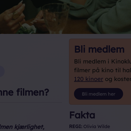
Bli medlem
Bli medlem i Kinok
filmer på kino til ha
120 kinoer
og koster 
nne filmen?
Bli medlem her
Loading...
Fakta
lmen kjærlighet,
REGI:
Olivia Wilde