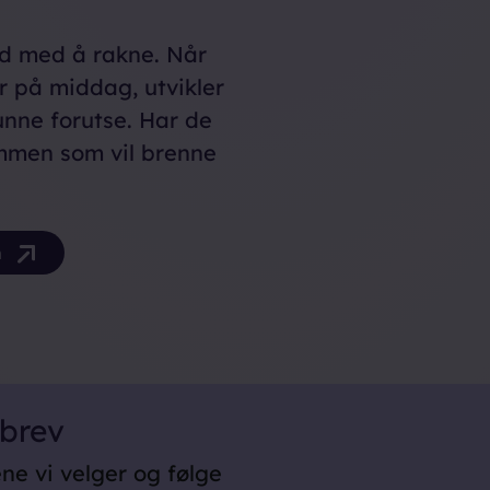
rd med å rakne. Når
r på middag, utvikler
unne forutse. Har de
ammen som vil brenne
am
sbrev
ene vi velger og følge