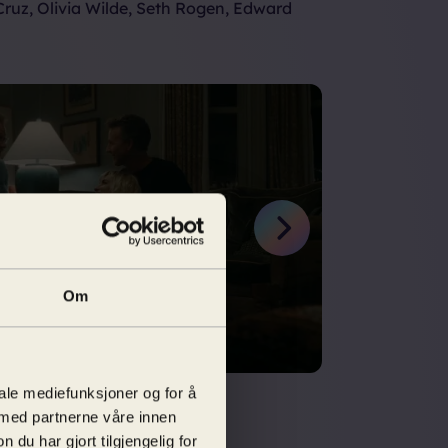
ruz, Olivia Wilde, Seth Rogen, Edward
Next
Om
iale mediefunksjoner og for å
 med partnerne våre innen
u har gjort tilgjengelig for