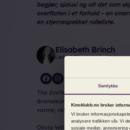
begjær, sjalusi og alt det som sk
overflaten i et forhold – en sm
en stjernespekket rolleliste.
Elisabeth Brinch
Leder i Filmweb Kinoklubb
Samtykke
The Invite
er en skarp, morsom 
dramakomedie som kombinerer s
Kinoklubb.no bruker inform
varme, relaterbare karakterer.
Vi bruker informasjonskapsler
analysere trafikken vår. Vi 
Olivia Wilde regisserer et stjer
sosiale medier, annonsering 