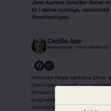
Jane Austens klassiker
Sense and
liv i denne nydelige, romantiske
filmatiseringen.
Cecilie Aas
Markedssjef i Ymer Media AS
Historien følger søstrene Elinor
Dashwood, som må navigere kjær
familiens økonomiske utfordring
omgivelser. Fans av
Stolthet og
Women
og den elskede 1995-ve