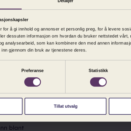
Detaljer
enne igjen mye av
asjonskapsler
gar-Jones, kjent fra
 for å gi innhold og annonser et personlig preg, for å levere sos
ne synger
og
deler dessuten informasjon om hvordan du bruker nettstedet vårt,
med Esmé Creed-
og analysearbeid, som kan kombinere den med annen informasjon d
 inn gjennom din bruk av tjenestene deres.
ne.
Outlander
-stjernen
 de tre døtrene, mens
ens verste menneske)
Preferanse
Statistikk
 Colonel Brandon –
nnen
som mange
old til.
Tillat utvalg
lelsesnær tolkning av
 av det klassiske
inn blant