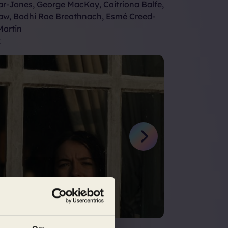
r-Jones, George MacKay, Caitríona Balfe,
aw, Bodhi Rae Breathnach, Esmé Creed-
Martin
k
Next