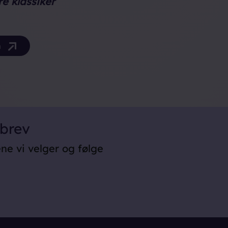
e klassiker
am
sbrev
ene vi velger og følge