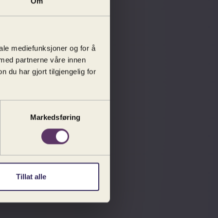
Om
iale mediefunksjoner og for å
 med partnerne våre innen
u har gjort tilgjengelig for
Markedsføring
Tillat alle