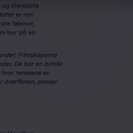
og storslåtte
tatet er ren
ore følelser,
om byr på en
hunder: Filmskaperne
nder. De har en birolle
ie hvor temaene er
er overflaten, passer