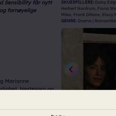
 Sensibility
får nytt
SKUESPILLERE:
Daisy Edga
Herbert Nordrum, Fiona Sh
 og fornøyelige
Miles, Frank Dillane, Stacy 
GENRE:
Drama | Romantik
Previous
 og Marianne
lighet, hjertesorg og
er i vakre engelske
 fordom
,
Emma
,
Little
rsjonen med Emma