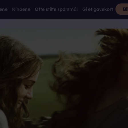
mene
Kinoene
Ofte stilte spørsmål
Gi et gavekort
Bl