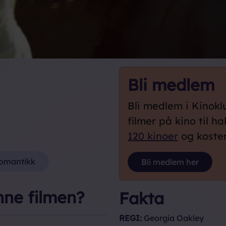
d
Bli medlem
Bli medlem i Kinok
filmer på kino til ha
120 kinoer
og koster 
omantikk
Bli medlem her
Loading...
nne filmen?
Fakta
REGI:
Georgia Oakley