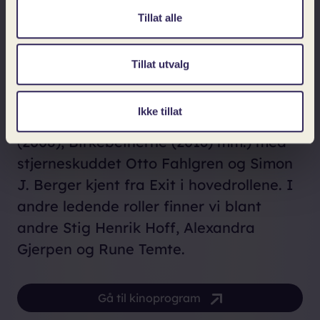
Midt i konflikten står unge Konrad.
Tillat alle
Sulis 1907 er inspirert av virkelige
hendelser, og skildrer opptrappingen til
Tillat utvalg
opprøret som endret Norge. Det er et
storslaget drama fra Nils Gaup
Ikke tillat
(Veiviseren (1987), Kautokeino-opprøret
(2008), Birkebeinerne (2016) mm.) med
stjerneskuddet Otto Fahlgren og Simon
J. Berger kjent fra Exit i hovedrollene. I
andre ledende roller finner vi blant
andre Stig Henrik Hoff, Alexandra
Gjerpen og Rune Temte.
Gå til kinoprogram