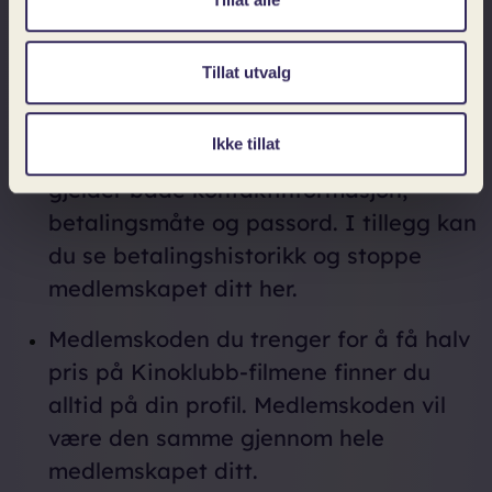
trenger fra oss.
På din profil kan du finne alle
Tillat utvalg
opplysninger som er registrert på deg.
Du kan til enhver tid logge inn og endre
Ikke tillat
disse opplysningene selv – dette
gjelder både kontaktinformasjon,
betalingsmåte og passord. I tillegg kan
du se betalingshistorikk og stoppe
medlemskapet ditt her.
Medlemskoden du trenger for å få halv
pris på Kinoklubb-filmene finner du
alltid på din profil. Medlemskoden vil
være den samme gjennom hele
medlemskapet ditt.