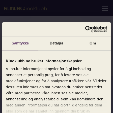
Heisann! Denne siden finnes ikke.
Ser ut til at du har kommet til en side som ikke finnes.
Samtykke
Detaljer
Om
Gå til
Kinoklubbforsiden
.
Kinoklubb.no bruker informasjonskapsler
Vi bruker informasjonskapsler for å gi innhold og
annonser et personlig preg, for å levere sosiale
mediefunksjoner og for å analysere trafikken vår. Vi deler
Meld deg på vårt nyhetsbrev
dessuten informasjon om hvordan du bruker nettstedet
vårt, med partnerne våre innen sosiale medier,
Har du lyst til å høre mer om filmene vi
annonsering og analysearbeid, som kan kombinere den
velger og følge med på nyheter fra
med annen informasjon du har gjort tilgjengelig for dem,
Kinoklubben?
eller som de har samlet inn gjennom din bruk av